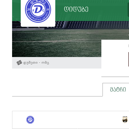
დიდუბე
დუშეთი - ომც
მატჩი