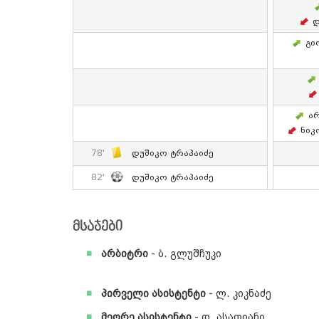
Დ
Გი
Ა
Ნიკ
78'
Დუშიკო Ტრაპაიძე
82'
Დუშიკო Ტრაპაიძე
მსაჯები
არბიტრი
- ბ. გლუშჩუკი
პირველი ასისტენტი
- ლ. კიკნაძე
მეორე ასისტენტი
- დ. ასათიანი