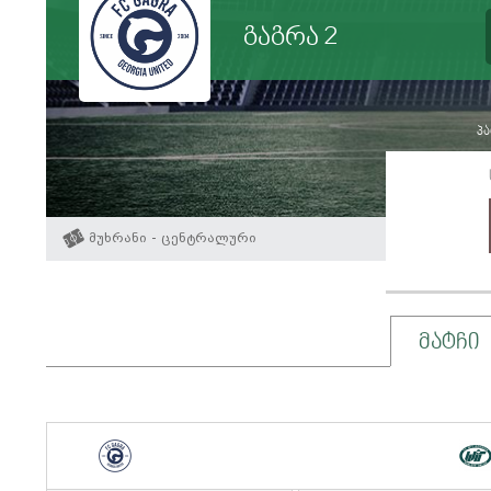
გაგრა 2
პა
მუხრანი - ცენტრალური
მატჩი