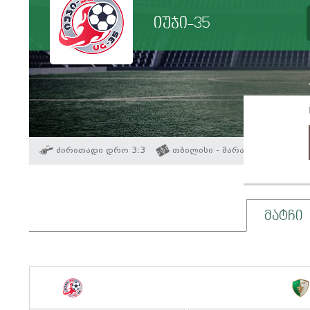
იუჯი-35
ძირითადი დრო 3:3
თბილისი - მარაკანა
მატჩი