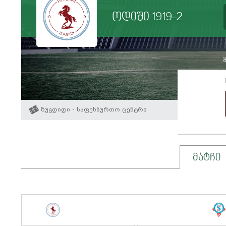
ოდიში 1919-2
შ
ზუგდიდი - საფეხბურთო ცენტრი
მატჩი