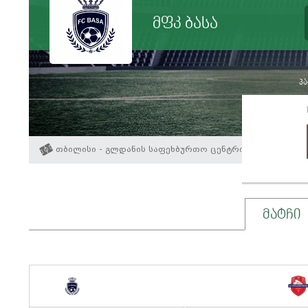
მფკ ბასა
პა
თბილისი - გლდანის საფეხბურთო ცენტრი
მატჩი