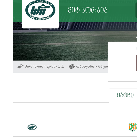
ვიტ ჯორჯია
ძირითადი დრო 1:1
თბილისი - შატილი
მატჩი